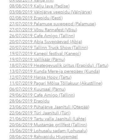
09/08/2019 Valga linn
08/08/2019 Kalju lava (Padise)
03/08/2019 Väinjärve veepidu (Väinjärve)
02/08/2019 Erapidu (Eesti)
27/07/2019 Palamuse suvepeod (Palamuse)
27/07/2019 Võsu Rannafest (Võsu)
26/07/2019 Cafe Amigo (Tallinn)
20/07/2019 Abja Suvepäevad (Abja)
20/07/2019 Tallinn Truck Show (Tallinn)
19/07/2019 Kanepi festival (Kanepi)
19/07/2019 Vallikäär (Pärnu)
18/07/2019 Heategevuslik üritus (Erapidu) (Tartu)
13/07/2019 Kunda Mere-ja perepäev (Kunda)
12/07/2019 Hansa Hoov (Tartu)
11/07/2019 Pagari Mõisa Tõllakuur (Akustiline)
06/07/2019 Kuursaal (Pärnu)
29/06/2019 Cafe Amigo (Tallinn)
28/06/2019 Erapidu
23/06/2019 Pühajärve Jaanituli (Otepää)
22/06/2019 Türi Jaanituli (Türi)
21/06/2019 Tartu valla Jaanituli (Lähte)
20/06/2019 Mustamäe grillfest (Tallinn)
15/06/2019 Lohusalu sadam (Lohusalu)
08/06/2019 Rahvapidu Hiugemäel