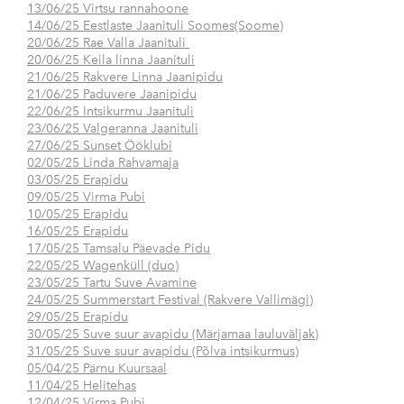
13/06/25 Virtsu rannahoone
14/06/25 Eestlaste Jaanituli Soomes(Soome)
20/06/25 Rae Valla Jaanituli
20/06/25 Keila linna Jaanituli
21/06/25 Rakvere Linna Jaanipidu
21/06/25 Paduvere Jaanipidu
22/06/25 Intsikurmu Jaanituli
23/06/25 Valgeranna Jaanituli
27/06/25 Sunset Ööklubi
02/05/25 Linda Rahvamaja
03/05/25 Erapidu
09/05/25 Virma Pubi
10/05/25 Erapidu
16/05/25 Erapidu
17/05/25 Tamsalu Päevade Pidu
22/05/25 Wagenküll (duo)
23/05/25 Tartu Suve Avamine
24/05/25 Summerstart Festival (Rakvere Vallimägi)
29/05/25 Erapidu
30/05/25 Suve suur avapidu (Märjamaa lauluväljak)
31/05/25 Suve suur avapidu (Põlva intsikurmus)
05/04/25 Pärnu Kuursaal
11/04/25 Helitehas
12/04/25 Virma Pubi