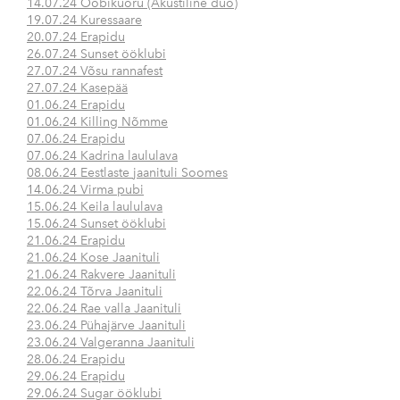
14.07.24 Ööbikuoru (Akustiline duo)
19.07.24 Kuressaare
20.07.24 Erapidu
26.07.24 Sunset ööklubi
27.07.24 Võsu rannafest
27.07.24 Kasepää
01.06.24 Erapidu
01.06.24 Killing Nõmme
07.06.24 Erapidu
07.06.24 Kadrina laululava
08.06.24 Eestlaste jaanituli Soomes
14.06.24 Virma pubi
15.06.24 Keila laululava
15.06.24 Sunset ööklubi
21.06.24 Erapidu
21.06.24 Kose Jaanituli
21.06.24 Rakvere Jaanituli
22.06.24 Tõrva Jaanituli
22.06.24 Rae valla Jaanituli
23.06.24 Pühajärve Jaanituli
23.06.24 Valgeranna Jaanituli
28.06.24 Erapidu
29.06.24 Erapidu
29.06.24 Sugar ööklubi