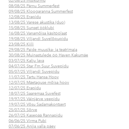
02/08/25 Intsikurmu
08/08/25 Pärnu Summerfest
09/08/25 Kloogaranna Summerfest
12/08/25 Erapidu
13/08/25 Varese akustika (duo)
15/08/25 Sunset ööklubi
16/08/25 Vanamõisa käsitöölaat
19/08/25 Viljandi Suvelõpupidu
23/08/25 Kiili
29/08/25 Paide muusika- ja teatrimaja
30/08/25 Muinastulede öö Haven Kakumäe
03/07/25 Kalju lava
04/07/25 Star Fm Suur Suvepidu
05/07/25 Viljandi Suvepidu
11/07/25 Tartu Hansa Hoov
12/07/25 Mäetaguse mõisa hoov
12/07/25 Erapidu
18/07/25 Saaremaa Suvefest
19/97/25 Väinjärve veepidu
19/07/25 Võsu Sadamakontsert
25/07/25 Sõrve
26/07/25 Kasepää Rannapidu
06/06/25 Virma Pubi
07/06/25 Anija valla päev