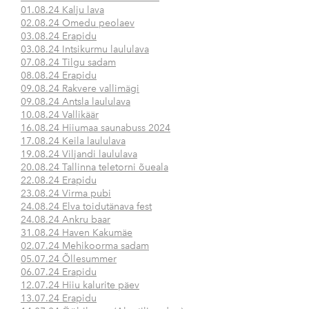
01.08.24 Kalju lava
02.08.24 Omedu peolaev
03.08.24 Erapidu
03.08.24 Intsikurmu laululava
07.08.24 Tilgu sadam
08.08.24 Erapidu
09.08.24 Rakvere vallimägi
09.08.24 Antsla laululava
10.08.24 Vallikäär
16.08.24 Hiiumaa saunabuss 2024
17.08.24 Keila laululava
19.08.24 Viljandi laululava
20.08.24 Tallinna teletorni õueala
22.08.24 Erapidu
23.08.24 Virma pubi
24.08.24 Elva toidutänava fest
24.08.24 Ankru baar
31.08.24 Haven Kakumäe
02.07.24 Mehikoorma sadam
05.07.24 Õllesummer
06.07.24 Erapidu
12.07.24 Hiiu kalurite päev
13.07.24 Erapidu